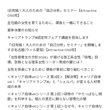
1日完結！大人のための「自己分析」セミナー【Attractive
ONE校】
主任級の女性を育てるために、課長と一緒にできること
夏季休業のお知らせ
キャリアトランプ®認定校フェアで講座を担当します
『1日完結！大人のための「自己分析」セミナー』を開催しま
す＠名古屋(ウィル愛知)【Attractive ONE校】
「女性版骨太の方針2026」が掲げる理工系女性「倍増」目
標。急務となる理系女性リーダー育成の鍵とは？
女性を係長にするために 課長が事前に取り組むべきこと
＜キャリア自律×AIシリーズ 第3回＞【解決策】キャリア自律
×AI！「キャリアトランプ®」と「シェルパ」が変える人材育
成の未来
＜キャリア自律×AIシリーズ 第２回＞研修の「やりっぱなし問
題」を科学する。個人の意志に頼らない習慣化の壁
＜キャリア自律×AIシリーズ 第１回＞なぜ今、キャリア自律な