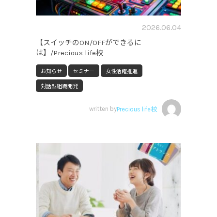
2026.06.04
【スイッチのON/OFFができるに
は】/Precious life校
お知らせ
セミナー
女性活躍推進
対話型組織開発
written by
Precious life校