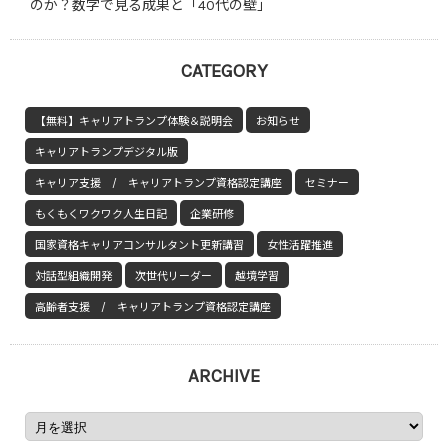
のか？数字で見る成果と「40代の壁」
CATEGORY
【無料】キャリアトランプ体験＆説明会
お知らせ
キャリアトランプデジタル版
キャリア支援 / キャリアトランプ資格認定講座
セミナー
もくもくワクワク人生日記
企業研修
国家資格キャリアコンサルタント更新講習
女性活躍推進
対話型組織開発
次世代リーダー
越境学習
高齢者支援 / キャリアトランプ資格認定講座
ARCHIVE