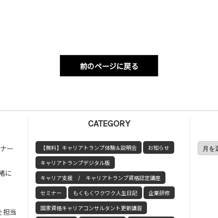
前のページに戻る
CATEGORY
ミナー
【無料】キャリアトランプ体験＆説明会
お知らせ
キャリアトランプデジタル版
緒に
キャリア支援 / キャリアトランプ資格認定講座
セミナー
もくもくワクワク人生日記
企業研修
国家資格キャリアコンサルタント更新講習
を担当