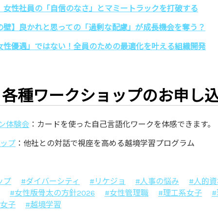
】女性社員の「自信のなさ」とマミートラックを打破する
の壁】良かれと思っての「過剰な配慮」が成長機会を奪う？
女性優遇」ではない！全員のための最適化を叶える組織開発
・各種ワークショップのお申し
ン体験会
：カードを使った自己言語化ワークを体感できます。
ョップ
：他社との対話で視座を高める越境学習プログラム
ップ
#ダイバーシティ
#リケジョ
#人事の悩み
#人的
#女性版骨太の方針2026
#女性管理職
#理工系女子
系女子
#越境学習