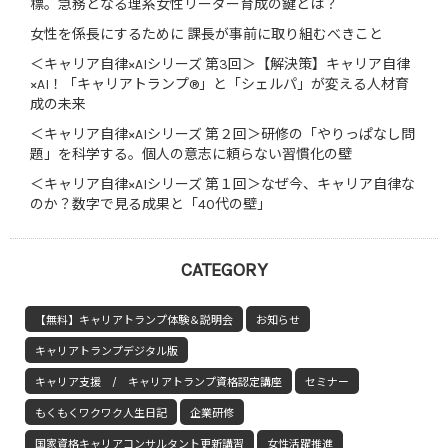
標。急務となる理系女性リーダー育成の鍵とは？
女性を係長にするために 課長が事前に取り組むべきこと
＜キャリア自律×AIシリーズ 第3回＞【解決策】キャリア自律
×AI！「キャリアトランプ®」と「シェルパ」が変える人材育
成の未来
＜キャリア自律×AIシリーズ 第２回＞研修の「やりっぱなし問
題」を科学する。個人の意志に頼らない習慣化の壁
＜キャリア自律×AIシリーズ 第１回＞なぜ今、キャリア自律な
のか？数字で見る成果と「40代の壁」
CATEGORY
【無料】キャリアトランプ体験＆説明会
お知らせ
キャリアトランプデジタル版
キャリア支援 / キャリアトランプ資格認定講座
セミナー
もくもくワクワク人生日記
企業研修
国家資格キャリアコンサルタント更新講習
女性活躍推進