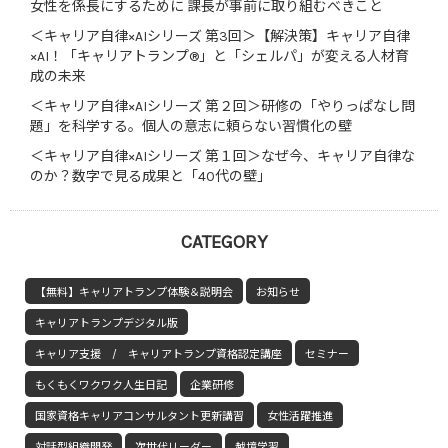
女性を係長にするために 課長が事前に取り組むべきこと
＜キャリア自律×AIシリーズ 第3回＞【解決策】キャリア自律
×AI！「キャリアトランプ®」と「シェルパ」が変える人材育
成の未来
＜キャリア自律×AIシリーズ 第２回＞研修の「やりっぱなし問
題」を科学する。個人の意志に頼らない習慣化の壁
＜キャリア自律×AIシリーズ 第１回＞なぜ今、キャリア自律な
のか？数字で見る成果と「40代の壁」
CATEGORY
【無料】キャリアトランプ体験＆説明会
お知らせ
キャリアトランプデジタル版
キャリア支援 / キャリアトランプ資格認定講座
セミナー
もくもくワクワク人生日記
企業研修
国家資格キャリアコンサルタント更新講習
女性活躍推進
対話型組織開発
次世代リーダー
越境学習