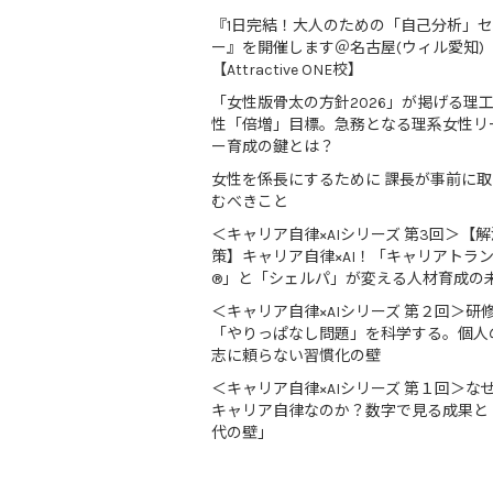
『1日完結！大人のための「自己分析」
ー』を開催します＠名古屋(ウィル愛知)
【Attractive ONE校】
「女性版骨太の方針2026」が掲げる理
性「倍増」目標。急務となる理系女性リ
ー育成の鍵とは？
女性を係長にするために 課長が事前に
むべきこと
＜キャリア自律×AIシリーズ 第3回＞【解
策】キャリア自律×AI！「キャリアトラ
®」と「シェルパ」が変える人材育成の
＜キャリア自律×AIシリーズ 第２回＞研
「やりっぱなし問題」を科学する。個人
志に頼らない習慣化の壁
＜キャリア自律×AIシリーズ 第１回＞な
キャリア自律なのか？数字で見る成果と
代の壁」