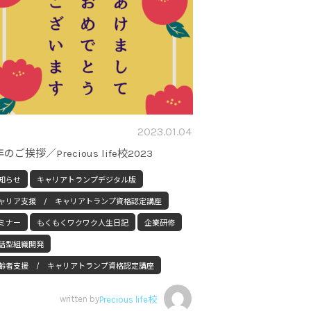
2023.01.04
のご挨拶／Precious life校2023
知らせ
キャリアトランプデジタル版
ャリア支援 / キャリアトランプ資格認定講座
ミナー
もくもくワクワク人生日記
企業研修
話型組織開発
齢者支援 / キャリアトランプ資格認定講座
written by
Precious life校