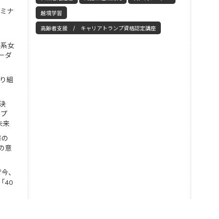
セミナ
越境学習
高齢者支援 / キャリアトランプ資格認定講座
工系女
ーダ
取り組
決
ンプ
未来
修の
の意
ぜ今、
「40