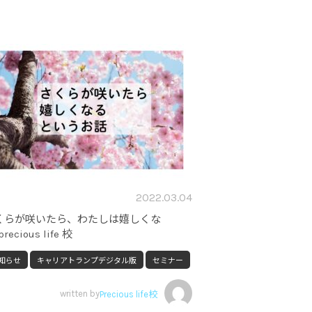
2022.03.04
くらが咲いたら、わたしは嬉しくな
recious life 校
知らせ
キャリアトランプデジタル版
セミナー
written by
Precious life校