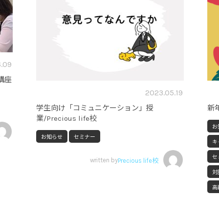
.09
講座
2023.05.19
学生向け「コミュニケーション」授
新年
業/Precious life校
お
お知らせ
セミナー
キ
セ
written by
Precious life校
対
高