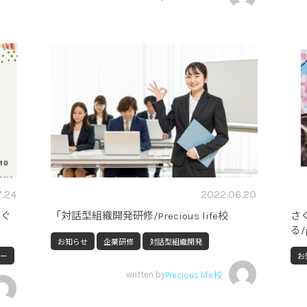
.24
2022.06.20
なぐ
「対話型組織開発研修/Precious life校
さ
る/p
お知らせ
企業研修
対話型組織開発
ー
お
written by
Precious life校