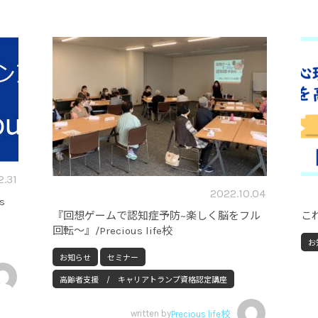
2.31
2022.10.04
s
『回想ゲームで認知症予防~楽しく脳をフル
こ
回転～』/Precious life校
お
お知らせ
セミナー
高齢者支援 / キャリアトランプ資格認定講座
written by
Precious life校