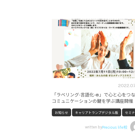
2022.07
「ラベリング-言語化-®」で心と心をつ
コミュニケーションの鍵を学ぶ講座開催
お知らせ
キャリアトランプデジタル版
セミナ
written by
Precious life校