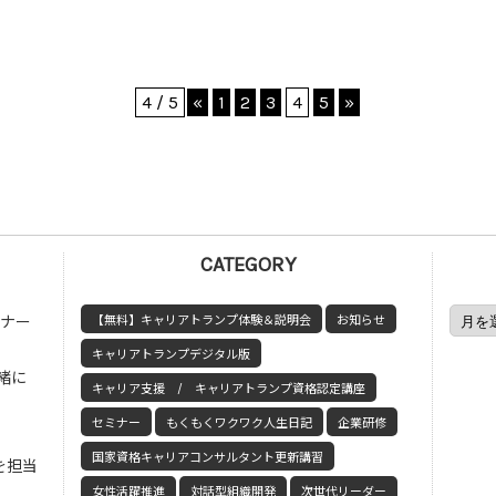
4 / 5
«
1
2
3
4
5
»
CATEGORY
ミナー
【無料】キャリアトランプ体験＆説明会
お知らせ
キャリアトランプデジタル版
緒に
キャリア支援 / キャリアトランプ資格認定講座
セミナー
もくもくワクワク人生日記
企業研修
国家資格キャリアコンサルタント更新講習
を担当
女性活躍推進
対話型組織開発
次世代リーダー