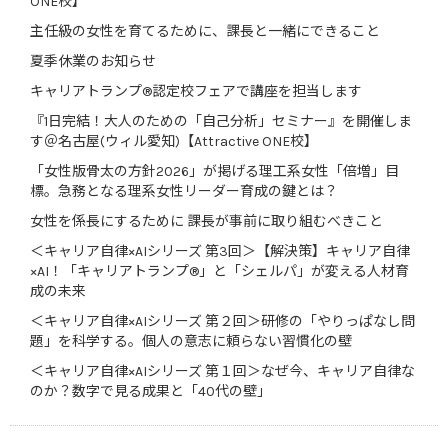
ONE校】
主任級の女性を育てるために、課長と一緒にできること
夏季休業のお知らせ
キャリアトランプ®認定校フェアで講座を担当します
『1日完結！大人のための「自己分析」セミナー』を開催しま
す＠名古屋(ウィル愛知)【Attractive ONE校】
「女性版骨太の方針2026」が掲げる理工系女性「倍増」目
標。急務となる理系女性リーダー育成の鍵とは？
女性を係長にするために 課長が事前に取り組むべきこと
＜キャリア自律×AIシリーズ 第3回＞【解決策】キャリア自律
×AI！「キャリアトランプ®」と「シェルパ」が変える人材育
成の未来
＜キャリア自律×AIシリーズ 第２回＞研修の「やりっぱなし問
題」を科学する。個人の意志に頼らない習慣化の壁
＜キャリア自律×AIシリーズ 第１回＞なぜ今、キャリア自律な
のか？数字で見る成果と「40代の壁」