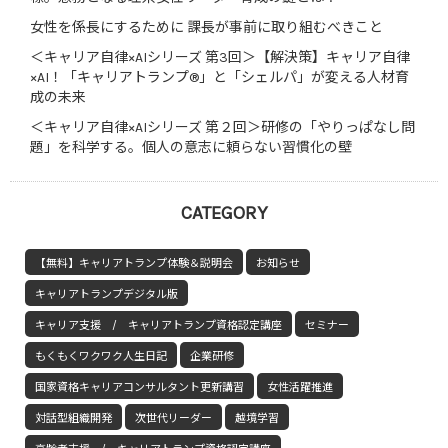
女性を係長にするために 課長が事前に取り組むべきこと
＜キャリア自律×AIシリーズ 第3回＞【解決策】キャリア自律
×AI！「キャリアトランプ®」と「シェルパ」が変える人材育
成の未来
＜キャリア自律×AIシリーズ 第２回＞研修の「やりっぱなし問
題」を科学する。個人の意志に頼らない習慣化の壁
CATEGORY
【無料】キャリアトランプ体験＆説明会
お知らせ
キャリアトランプデジタル版
キャリア支援 / キャリアトランプ資格認定講座
セミナー
もくもくワクワク人生日記
企業研修
国家資格キャリアコンサルタント更新講習
女性活躍推進
対話型組織開発
次世代リーダー
越境学習