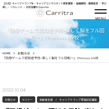
【公式】キャリアトランプ® ・キャリアコンサルタント更新講習 ・ 組織開発・健康経営 ・ 学び
直し・ リカレント ・ 女性活躍ならCarritra
MENU
『回想ゲームで認知症予防~楽しく脳をフル回
転～』/Precious life校
>
>
HOME
お知らせ
『回想ゲームで認知症予防~楽しく脳をフル回転～』/Precious life校
2022.10.04
お知らせ
セミナー
高齢者支援 / キャリアトランプ資格認定講座