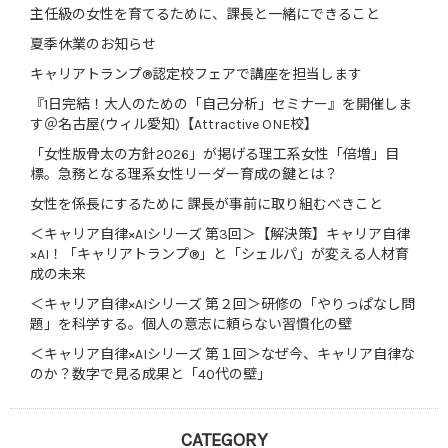
主任級の女性を育てるために、課長と一緒にできること
夏季休業のお知らせ
キャリアトランプ®認定校フェアで講座を担当します
『1日完結！大人のための「自己分析」セミナー』を開催しま
す＠名古屋(ウィル愛知)【Attractive ONE校】
「女性版骨太の方針2026」が掲げる理工系女性「倍増」目
標。急務となる理系女性リーダー育成の鍵とは？
女性を係長にするために 課長が事前に取り組むべきこと
＜キャリア自律×AIシリーズ 第3回＞【解決策】キャリア自律
×AI！「キャリアトランプ®」と「シェルパ」が変える人材育
成の未来
＜キャリア自律×AIシリーズ 第２回＞研修の「やりっぱなし問
題」を科学する。個人の意志に頼らない習慣化の壁
＜キャリア自律×AIシリーズ 第１回＞なぜ今、キャリア自律な
のか？数字で見る成果と「40代の壁」
CATEGORY