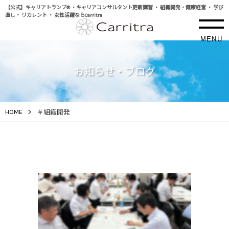
【公式】キャリアトランプ® ・キャリアコンサルタント更新講習 ・ 組織開発・健康経営 ・ 学び
直し・ リカレント ・ 女性活躍ならCarritra
MENU
お知らせ・ブログ
>
HOME
＃組織開発