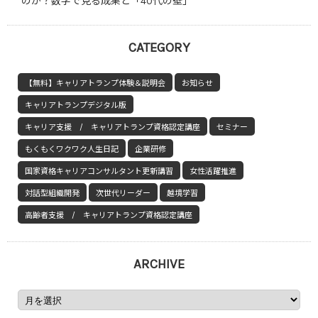
のか？数字で見る成果と「40代の壁」
CATEGORY
【無料】キャリアトランプ体験＆説明会
お知らせ
キャリアトランプデジタル版
キャリア支援 / キャリアトランプ資格認定講座
セミナー
もくもくワクワク人生日記
企業研修
国家資格キャリアコンサルタント更新講習
女性活躍推進
対話型組織開発
次世代リーダー
越境学習
高齢者支援 / キャリアトランプ資格認定講座
ARCHIVE