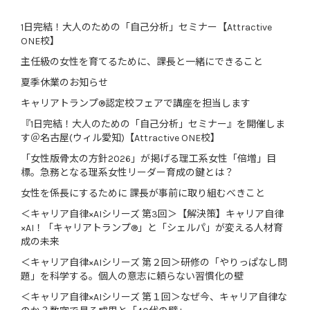
1日完結！大人のための「自己分析」セミナー【Attractive
ONE校】
主任級の女性を育てるために、課長と一緒にできること
夏季休業のお知らせ
キャリアトランプ®認定校フェアで講座を担当します
『1日完結！大人のための「自己分析」セミナー』を開催しま
す＠名古屋(ウィル愛知)【Attractive ONE校】
「女性版骨太の方針2026」が掲げる理工系女性「倍増」目
標。急務となる理系女性リーダー育成の鍵とは？
女性を係長にするために 課長が事前に取り組むべきこと
＜キャリア自律×AIシリーズ 第3回＞【解決策】キャリア自律
×AI！「キャリアトランプ®」と「シェルパ」が変える人材育
成の未来
＜キャリア自律×AIシリーズ 第２回＞研修の「やりっぱなし問
題」を科学する。個人の意志に頼らない習慣化の壁
＜キャリア自律×AIシリーズ 第１回＞なぜ今、キャリア自律な