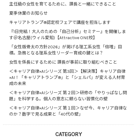
主任級の女性を育てるために、課長と一緒にできること
夏季休業のお知らせ
キャリアトランプ®認定校フェアで講座を担当します
『1日完結！大人のための「自己分析」セミナー』を開催しま
す＠名古屋(ウィル愛知)【Attractive ONE校】
「女性版骨太の方針2026」が掲げる理工系女性「倍増」目
標。急務となる理系女性リーダー育成の鍵とは？
女性を係長にするために 課長が事前に取り組むべきこと
＜キャリア自律×AIシリーズ 第3回＞【解決策】キャリア自律
×AI！「キャリアトランプ®」と「シェルパ」が変える人材育
成の未来
＜キャリア自律×AIシリーズ 第２回＞研修の「やりっぱなし問
題」を科学する。個人の意志に頼らない習慣化の壁
＜キャリア自律×AIシリーズ 第１回＞なぜ今、キャリア自律な
のか？数字で見る成果と「40代の壁」
CATEGORY