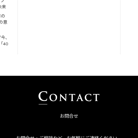
ンプ
未来
修の
の意
ぜ今、
「40
お問合せ