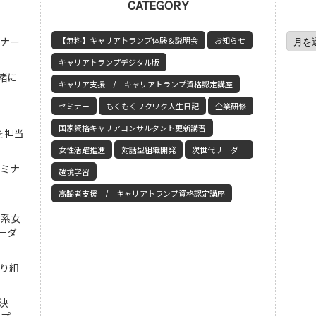
CATEGORY
ミナー
【無料】キャリアトランプ体験＆説明会
お知らせ
キャリアトランプデジタル版
緒に
キャリア支援 / キャリアトランプ資格認定講座
セミナー
もくもくワクワク人生日記
企業研修
国家資格キャリアコンサルタント更新講習
を担当
女性活躍推進
対話型組織開発
次世代リーダー
セミナ
越境学習
高齢者支援 / キャリアトランプ資格認定講座
工系女
ーダ
取り組
決