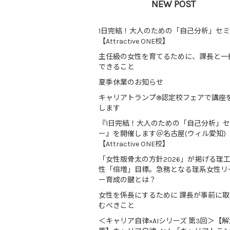
NEW POST
1日完結！大人のための「自己分析」セ
【Attractive ONE校】
主任級の女性を育てるために、課長と一
できること
夏季休業のお知らせ
キャリアトランプ®認定校フェアで講座
します
『1日完結！大人のための「自己分析」
ー』を開催します＠名古屋(ウィル愛知)
【Attractive ONE校】
「女性版骨太の方針2026」が掲げる理
性「倍増」目標。急務となる理系女性リ
ー育成の鍵とは？
女性を係長にするために 課長が事前に
むべきこと
＜キャリア自律×AIシリーズ 第3回＞【解