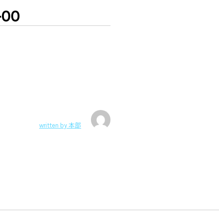
-00
written by
本部