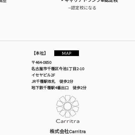
キャリアトランプ®認定校
講座
—認定校になる
MAP
【本社】
〒464-0850
名古屋市千種区今池1丁目2-10
イセヤビル2F
JR千種駅改札 徒歩2分
地下鉄千種駅4番出口 徒歩2分
株式会社Carritra