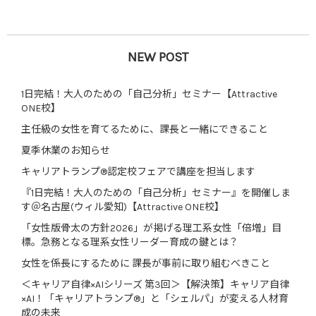
NEW POST
1日完結！大人のための「自己分析」セミナー【Attractive
ONE校】
主任級の女性を育てるために、課長と一緒にできること
夏季休業のお知らせ
キャリアトランプ®認定校フェアで講座を担当します
『1日完結！大人のための「自己分析」セミナー』を開催しま
す＠名古屋(ウィル愛知)【Attractive ONE校】
「女性版骨太の方針2026」が掲げる理工系女性「倍増」目
標。急務となる理系女性リーダー育成の鍵とは？
女性を係長にするために 課長が事前に取り組むべきこと
＜キャリア自律×AIシリーズ 第3回＞【解決策】キャリア自律
×AI！「キャリアトランプ®」と「シェルパ」が変える人材育
成の未来