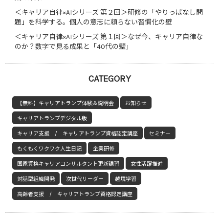
＜キャリア自律×AIシリーズ 第２回＞研修の「やりっぱなし問
題」を科学する。個人の意志に頼らない習慣化の壁
＜キャリア自律×AIシリーズ 第１回＞なぜ今、キャリア自律な
のか？数字で見る成果と「40代の壁」
CATEGORY
【無料】キャリアトランプ体験＆説明会
お知らせ
キャリアトランプデジタル版
キャリア支援 / キャリアトランプ資格認定講座
セミナー
もくもくワクワク人生日記
企業研修
国家資格キャリアコンサルタント更新講習
女性活躍推進
対話型組織開発
次世代リーダー
越境学習
高齢者支援 / キャリアトランプ資格認定講座