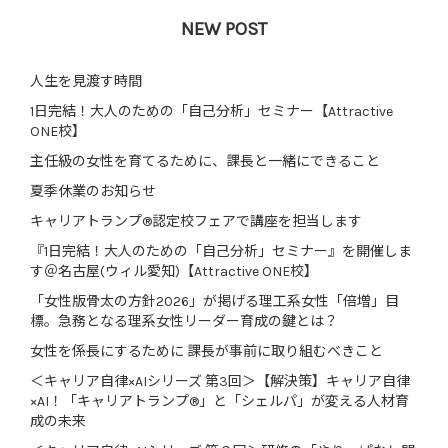
NEW POST
人生を見渡す時間
1日完結！大人のための「自己分析」セミナー【Attractive
ONE校】
主任級の女性を育てるために、課長と一緒にできること
夏季休業のお知らせ
キャリアトランプ®認定校フェアで講座を担当します
『1日完結！大人のための「自己分析」セミナー』を開催しま
す＠名古屋(ウィル愛知)【Attractive ONE校】
「女性版骨太の方針2026」が掲げる理工系女性「倍増」目
標。急務となる理系女性リーダー育成の鍵とは？
女性を係長にするために 課長が事前に取り組むべきこと
＜キャリア自律×AIシリーズ 第3回＞【解決策】キャリア自律
×AI！「キャリアトランプ®」と「シェルパ」が変える人材育
成の未来