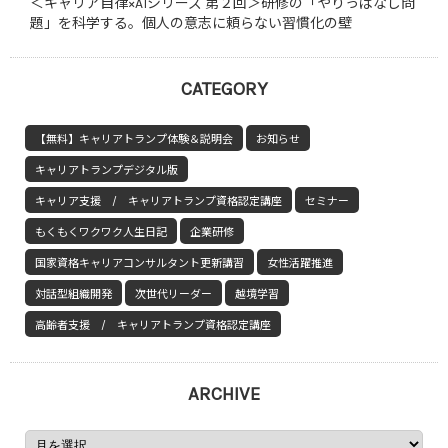
＜キャリア自律×AIシリーズ 第２回＞研修の「やりっぱなし問
題」を科学する。個人の意志に頼らない習慣化の壁
CATEGORY
【無料】キャリアトランプ体験＆説明会
お知らせ
キャリアトランプデジタル版
キャリア支援 / キャリアトランプ資格認定講座
セミナー
もくもくワクワク人生日記
企業研修
国家資格キャリアコンサルタント更新講習
女性活躍推進
対話型組織開発
次世代リーダー
越境学習
高齢者支援 / キャリアトランプ資格認定講座
ARCHIVE