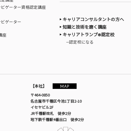
認定講座
ナビゲーター資格認定講座
キャリアコンサルタントの方へ
ナビゲーター
知識と技術を磨く講座
キャリアトランプ®認定校
講座
—認定校になる
MAP
【本社】
〒464-0850
名古屋市千種区今池1丁目2-10
イセヤビル2F
JR千種駅改札 徒歩2分
地下鉄千種駅4番出口 徒歩2分