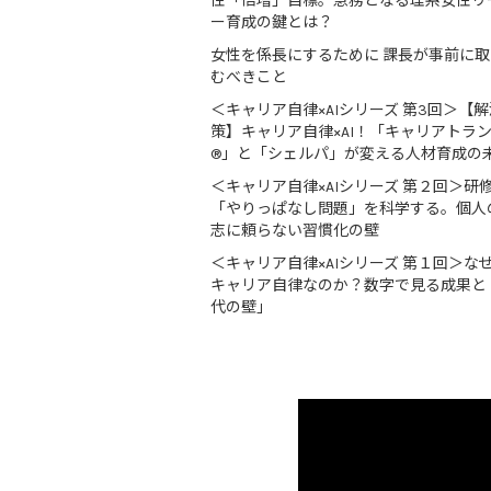
性「倍増」目標。急務となる理系女性リ
ー育成の鍵とは？
女性を係長にするために 課長が事前に
むべきこと
＜キャリア自律×AIシリーズ 第3回＞【解
策】キャリア自律×AI！「キャリアトラ
®」と「シェルパ」が変える人材育成の
＜キャリア自律×AIシリーズ 第２回＞研
「やりっぱなし問題」を科学する。個人
志に頼らない習慣化の壁
＜キャリア自律×AIシリーズ 第１回＞な
キャリア自律なのか？数字で見る成果と
代の壁」