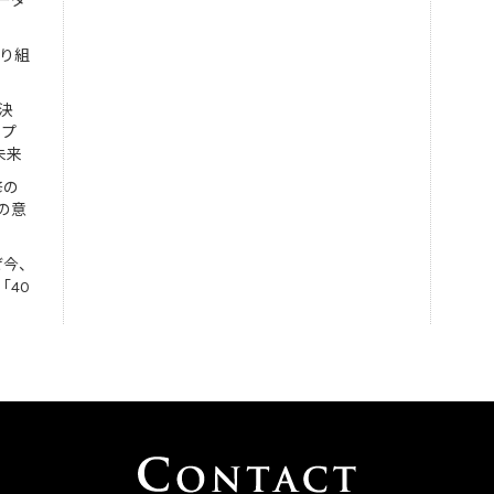
ーダ
取り組
決
ンプ
未来
修の
の意
ぜ今、
「40