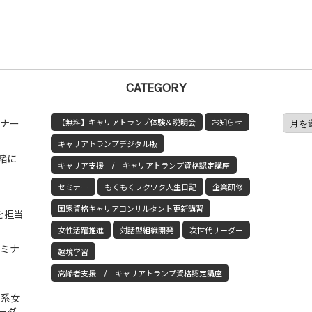
CATEGORY
ミナー
【無料】キャリアトランプ体験＆説明会
お知らせ
キャリアトランプデジタル版
緒に
キャリア支援 / キャリアトランプ資格認定講座
セミナー
もくもくワクワク人生日記
企業研修
国家資格キャリアコンサルタント更新講習
を担当
女性活躍推進
対話型組織開発
次世代リーダー
セミナ
越境学習
高齢者支援 / キャリアトランプ資格認定講座
工系女