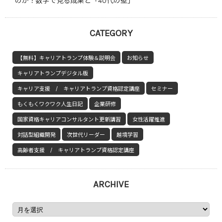
のか？数字で見る成果と「40代の壁」
CATEGORY
【無料】キャリアトランプ体験＆説明会
お知らせ
キャリアトランプデジタル版
キャリア支援 / キャリアトランプ資格認定講座
セミナー
もくもくワクワク人生日記
企業研修
国家資格キャリアコンサルタント更新講習
女性活躍推進
対話型組織開発
次世代リーダー
越境学習
高齢者支援 / キャリアトランプ資格認定講座
ARCHIVE