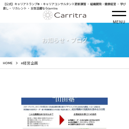
【公式】キャリアトランプ® ・キャリアコンサルタント更新講習 ・ 組織開発・健康経営 ・ 学び
直し・ リカレント ・ 女性活躍ならCarritra
MENU
お知らせ・ブログ
>
HOME
#経営企画