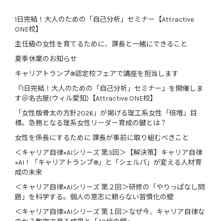
1日完結！大人のための「自己分析」セミナー【Attractive
ONE校】
主任級の女性を育てるために、課長と一緒にできること
夏季休業のお知らせ
キャリアトランプ®認定校フェアで講座を担当します
『1日完結！大人のための「自己分析」セミナー』を開催しま
す＠名古屋(ウィル愛知)【Attractive ONE校】
「女性版骨太の方針2026」が掲げる理工系女性「倍増」目
標。急務となる理系女性リーダー育成の鍵とは？
女性を係長にするために 課長が事前に取り組むべきこと
＜キャリア自律×AIシリーズ 第3回＞【解決策】キャリア自律
×AI！「キャリアトランプ®」と「シェルパ」が変える人材育
成の未来
＜キャリア自律×AIシリーズ 第２回＞研修の「やりっぱなし問
題」を科学する。個人の意志に頼らない習慣化の壁
＜キャリア自律×AIシリーズ 第１回＞なぜ今、キャリア自律な