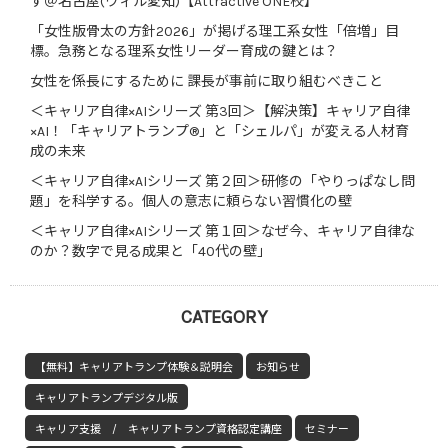
す＠名古屋(ウィル愛知)【Attractive ONE校】
「女性版骨太の方針2026」が掲げる理工系女性「倍増」目
標。急務となる理系女性リーダー育成の鍵とは？
女性を係長にするために 課長が事前に取り組むべきこと
＜キャリア自律×AIシリーズ 第3回＞【解決策】キャリア自律
×AI！「キャリアトランプ®」と「シェルパ」が変える人材育
成の未来
＜キャリア自律×AIシリーズ 第２回＞研修の「やりっぱなし問
題」を科学する。個人の意志に頼らない習慣化の壁
＜キャリア自律×AIシリーズ 第１回＞なぜ今、キャリア自律な
のか？数字で見る成果と「40代の壁」
CATEGORY
【無料】キャリアトランプ体験＆説明会
お知らせ
キャリアトランプデジタル版
キャリア支援 / キャリアトランプ資格認定講座
セミナー