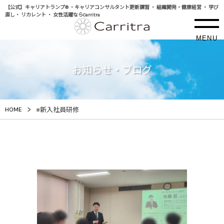
【公式】キャリアトランプ® ・キャリアコンサルタント更新講習 ・ 組織開発・健康経営 ・ 学び
直し・ リカレント ・ 女性活躍ならCarritra
MENU
お知らせ・ブログ
>
HOME
#新入社員研修