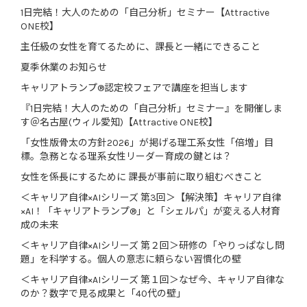
1日完結！大人のための「自己分析」セミナー【Attractive
ONE校】
主任級の女性を育てるために、課長と一緒にできること
夏季休業のお知らせ
キャリアトランプ®認定校フェアで講座を担当します
『1日完結！大人のための「自己分析」セミナー』を開催しま
す＠名古屋(ウィル愛知)【Attractive ONE校】
「女性版骨太の方針2026」が掲げる理工系女性「倍増」目
標。急務となる理系女性リーダー育成の鍵とは？
女性を係長にするために 課長が事前に取り組むべきこと
＜キャリア自律×AIシリーズ 第3回＞【解決策】キャリア自律
×AI！「キャリアトランプ®」と「シェルパ」が変える人材育
成の未来
＜キャリア自律×AIシリーズ 第２回＞研修の「やりっぱなし問
題」を科学する。個人の意志に頼らない習慣化の壁
＜キャリア自律×AIシリーズ 第１回＞なぜ今、キャリア自律な
のか？数字で見る成果と「40代の壁」