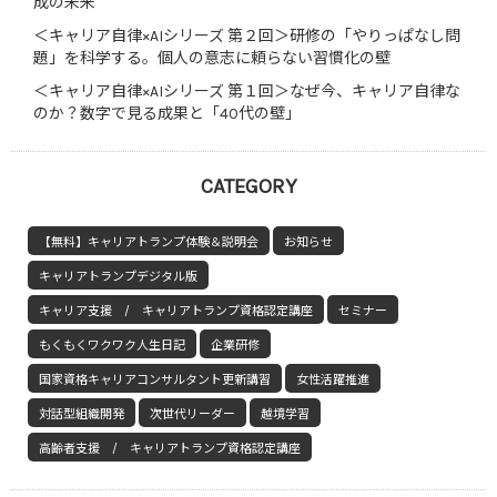
成の未来
＜キャリア自律×AIシリーズ 第２回＞研修の「やりっぱなし問
題」を科学する。個人の意志に頼らない習慣化の壁
＜キャリア自律×AIシリーズ 第１回＞なぜ今、キャリア自律な
のか？数字で見る成果と「40代の壁」
CATEGORY
【無料】キャリアトランプ体験＆説明会
お知らせ
キャリアトランプデジタル版
キャリア支援 / キャリアトランプ資格認定講座
セミナー
もくもくワクワク人生日記
企業研修
国家資格キャリアコンサルタント更新講習
女性活躍推進
対話型組織開発
次世代リーダー
越境学習
高齢者支援 / キャリアトランプ資格認定講座