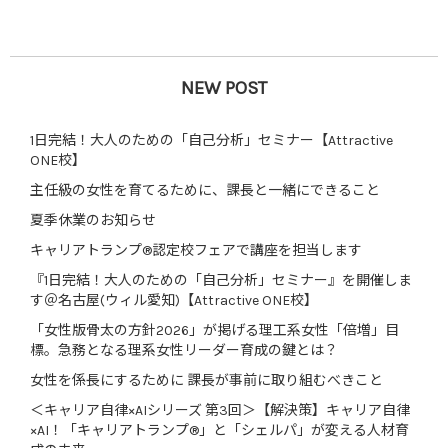
NEW POST
1日完結！大人のための「自己分析」セミナー【Attractive
ONE校】
主任級の女性を育てるために、課長と一緒にできること
夏季休業のお知らせ
キャリアトランプ®認定校フェアで講座を担当します
『1日完結！大人のための「自己分析」セミナー』を開催しま
す＠名古屋(ウィル愛知)【Attractive ONE校】
「女性版骨太の方針2026」が掲げる理工系女性「倍増」目
標。急務となる理系女性リーダー育成の鍵とは？
女性を係長にするために 課長が事前に取り組むべきこと
＜キャリア自律×AIシリーズ 第3回＞【解決策】キャリア自律
×AI！「キャリアトランプ®」と「シェルパ」が変える人材育