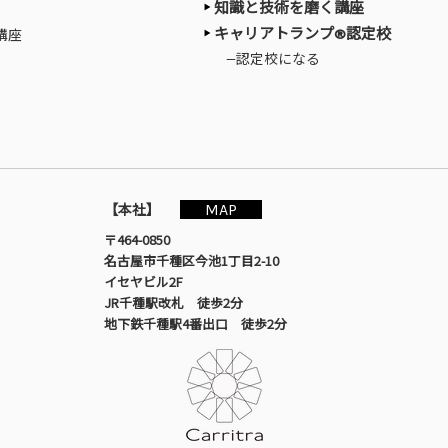
知識と技術を磨く講座
キャリアトランプ®認定校
講座
—認定校になる
MAP
【本社】
〒464-0850
名古屋市千種区今池1丁目2-10
イセヤビル2F
JR千種駅改札 徒歩2分
地下鉄千種駅4番出口 徒歩2分