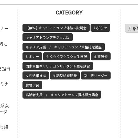
CATEGORY
ミナー
【無料】キャリアトランプ体験＆説明会
お知らせ
キャリアトランプデジタル版
緒に
キャリア支援 / キャリアトランプ資格認定講座
セミナー
もくもくワクワク人生日記
企業研修
国家資格キャリアコンサルタント更新講習
を担当
女性活躍推進
対話型組織開発
次世代リーダー
セミナ
越境学習
高齢者支援 / キャリアトランプ資格認定講座
工系女
ーダ
取り組