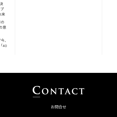
決
ンプ
未来
修の
の意
ぜ今、
「40
お問合せ