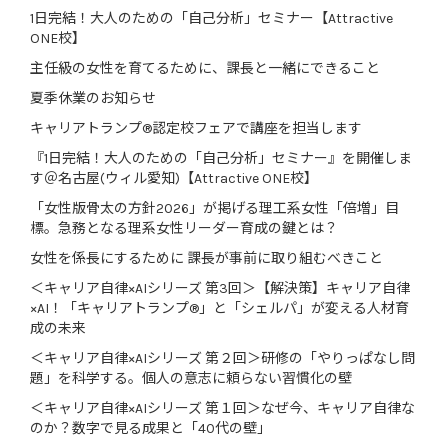
1日完結！大人のための「自己分析」セミナー【Attractive
ONE校】
主任級の女性を育てるために、課長と一緒にできること
夏季休業のお知らせ
キャリアトランプ®認定校フェアで講座を担当します
『1日完結！大人のための「自己分析」セミナー』を開催しま
す＠名古屋(ウィル愛知)【Attractive ONE校】
「女性版骨太の方針2026」が掲げる理工系女性「倍増」目
標。急務となる理系女性リーダー育成の鍵とは？
女性を係長にするために 課長が事前に取り組むべきこと
＜キャリア自律×AIシリーズ 第3回＞【解決策】キャリア自律
×AI！「キャリアトランプ®」と「シェルパ」が変える人材育
成の未来
＜キャリア自律×AIシリーズ 第２回＞研修の「やりっぱなし問
題」を科学する。個人の意志に頼らない習慣化の壁
＜キャリア自律×AIシリーズ 第１回＞なぜ今、キャリア自律な
のか？数字で見る成果と「40代の壁」