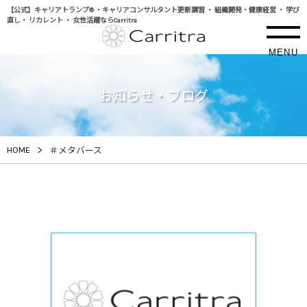
【公式】キャリアトランプ® ・キャリアコンサルタント更新講習 ・ 組織開発・健康経営 ・ 学び
直し・ リカレント ・ 女性活躍ならCarritra
MENU
お知らせ・ブログ
>
HOME
＃メタバース