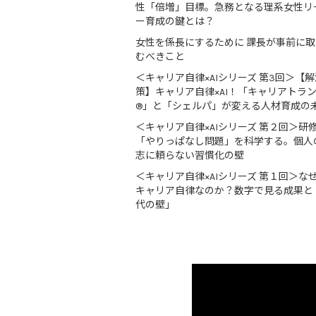
性「倍増」目標。急務となる理系女性リ
ー育成の鍵とは？
女性を係長にするために 課長が事前に
むべきこと
＜キャリア自律×AIシリーズ 第3回＞【解
策】キャリア自律×AI！「キャリアトラ
®」と「シェルパ」が変える人材育成の
＜キャリア自律×AIシリーズ 第２回＞研
「やりっぱなし問題」を科学する。個人
志に頼らない習慣化の壁
＜キャリア自律×AIシリーズ 第１回＞な
キャリア自律なのか？数字で見る成果と
代の壁」