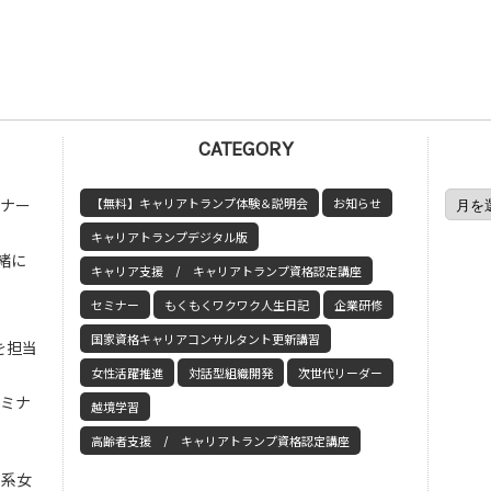
CATEGORY
ミナー
【無料】キャリアトランプ体験＆説明会
お知らせ
キャリアトランプデジタル版
緒に
キャリア支援 / キャリアトランプ資格認定講座
セミナー
もくもくワクワク人生日記
企業研修
国家資格キャリアコンサルタント更新講習
を担当
女性活躍推進
対話型組織開発
次世代リーダー
セミナ
越境学習
高齢者支援 / キャリアトランプ資格認定講座
工系女