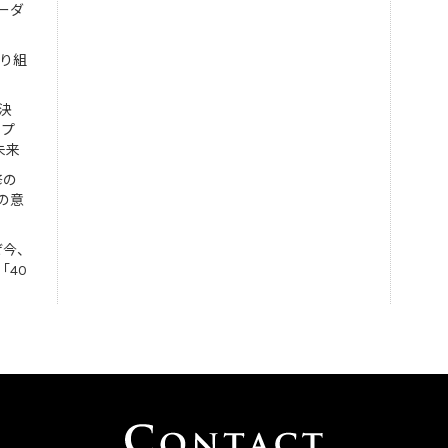
ーダ
取り組
決
ンプ
未来
修の
の意
ぜ今、
「40