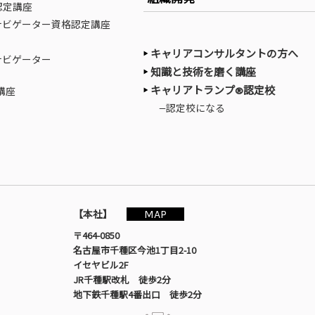
認定講座
ナビゲーター資格認定講座
キャリアコンサルタントの方へ
ナビゲーター
知識と技術を磨く講座
キャリアトランプ®認定校
講座
—認定校になる
MAP
【本社】
〒464-0850
名古屋市千種区今池1丁目2-10
イセヤビル2F
JR千種駅改札 徒歩2分
地下鉄千種駅4番出口 徒歩2分