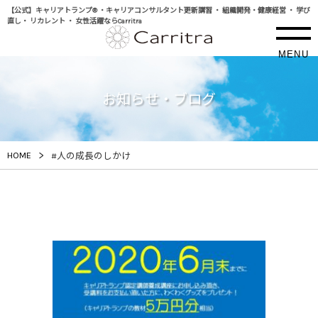
【公式】キャリアトランプ® ・キャリアコンサルタント更新講習 ・ 組織開発・健康経営 ・ 学び
直し・ リカレント ・ 女性活躍ならCarritra
MENU
お知らせ・ブログ
>
HOME
#人の成長のしかけ