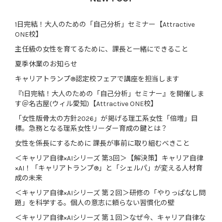
1日完結！大人のための「自己分析」セミナー【Attractive
ONE校】
主任級の女性を育てるために、課長と一緒にできること
夏季休業のお知らせ
キャリアトランプ®認定校フェアで講座を担当します
『1日完結！大人のための「自己分析」セミナー』を開催しま
す＠名古屋(ウィル愛知)【Attractive ONE校】
「女性版骨太の方針2026」が掲げる理工系女性「倍増」目
標。急務となる理系女性リーダー育成の鍵とは？
女性を係長にするために 課長が事前に取り組むべきこと
＜キャリア自律×AIシリーズ 第3回＞【解決策】キャリア自律
×AI！「キャリアトランプ®」と「シェルパ」が変える人材育
成の未来
＜キャリア自律×AIシリーズ 第２回＞研修の「やりっぱなし問
題」を科学する。個人の意志に頼らない習慣化の壁
＜キャリア自律×AIシリーズ 第１回＞なぜ今、キャリア自律な