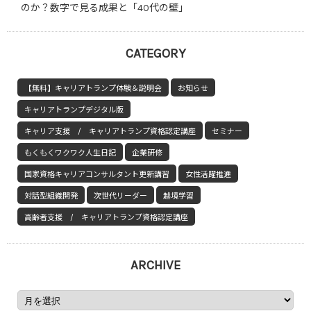
のか？数字で見る成果と「40代の壁」
CATEGORY
【無料】キャリアトランプ体験＆説明会
お知らせ
キャリアトランプデジタル版
キャリア支援 / キャリアトランプ資格認定講座
セミナー
もくもくワクワク人生日記
企業研修
国家資格キャリアコンサルタント更新講習
女性活躍推進
対話型組織開発
次世代リーダー
越境学習
高齢者支援 / キャリアトランプ資格認定講座
ARCHIVE