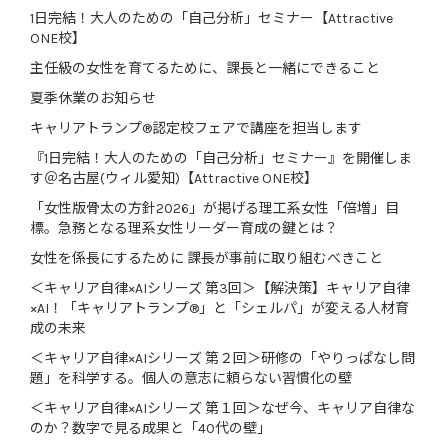
1日完結！大人のための「自己分析」セミナー【Attractive
ONE校】
主任級の女性を育てるために、課長と一緒にできること
夏季休業のお知らせ
キャリアトランプ®認定校フェアで講座を担当します
『1日完結！大人のための「自己分析」セミナー』を開催しま
す＠名古屋(ウィル愛知)【Attractive ONE校】
「女性版骨太の方針2026」が掲げる理工系女性「倍増」目
標。急務となる理系女性リーダー育成の鍵とは？
女性を係長にするために 課長が事前に取り組むべきこと
＜キャリア自律×AIシリーズ 第3回＞【解決策】キャリア自律
×AI！「キャリアトランプ®」と「シェルパ」が変える人材育
成の未来
＜キャリア自律×AIシリーズ 第２回＞研修の「やりっぱなし問
題」を科学する。個人の意志に頼らない習慣化の壁
＜キャリア自律×AIシリーズ 第１回＞なぜ今、キャリア自律な
のか？数字で見る成果と「40代の壁」