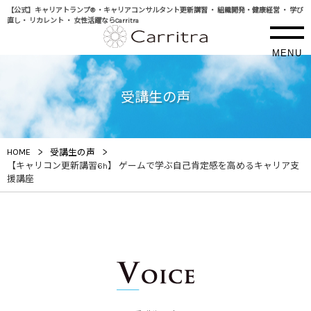
【公式】キャリアトランプ® ・キャリアコンサルタント更新講習 ・ 組織開発・健康経営 ・ 学び
直し・ リカレント ・ 女性活躍ならCarritra
MENU
受講生の声
>
>
HOME
受講生の声
【キャリコン更新講習6h】 ゲームで学ぶ自己肯定感を高めるキャリア支
援講座