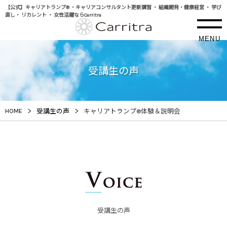
【公式】キャリアトランプ® ・キャリアコンサルタント更新講習 ・ 組織開発・健康経営 ・ 学び
直し・ リカレント ・ 女性活躍ならCarritra
MENU
受講生の声
>
>
HOME
受講生の声
キャリアトランプ®体験＆説明会
受講生の声