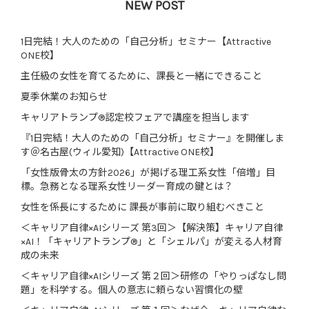
NEW POST
1日完結！大人のための「自己分析」セミナー【Attractive
ONE校】
主任級の女性を育てるために、課長と一緒にできること
夏季休業のお知らせ
キャリアトランプ®認定校フェアで講座を担当します
『1日完結！大人のための「自己分析」セミナー』を開催しま
す＠名古屋(ウィル愛知)【Attractive ONE校】
「女性版骨太の方針2026」が掲げる理工系女性「倍増」目
標。急務となる理系女性リーダー育成の鍵とは？
女性を係長にするために 課長が事前に取り組むべきこと
＜キャリア自律×AIシリーズ 第3回＞【解決策】キャリア自律
×AI！「キャリアトランプ®」と「シェルパ」が変える人材育
成の未来
＜キャリア自律×AIシリーズ 第２回＞研修の「やりっぱなし問
題」を科学する。個人の意志に頼らない習慣化の壁