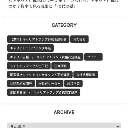
＜キャリア自律×AIシリーズ 第１回＞なぜ今、キャリア自律な
のか？数字で見る成果と「40代の壁」
CATEGORY
【無料】キャリアトランプ体験＆説明会
お知らせ
キャリアトランプデジタル版
キャリア支援 / キャリアトランプ資格認定講座
セミナー
もくもくワクワク人生日記
企業研修
国家資格キャリアコンサルタント更新講習
女性活躍推進
対話型組織開発
次世代リーダー
越境学習
高齢者支援 / キャリアトランプ資格認定講座
ARCHIVE