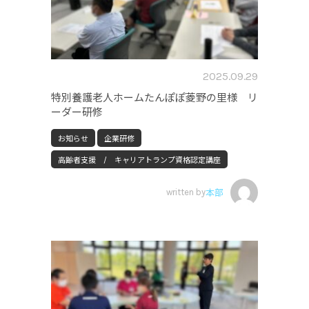
2025.09.29
特別養護老人ホームたんぽぽ菱野の里様 リ
ーダー研修
お知らせ
企業研修
高齢者支援 / キャリアトランプ資格認定講座
written by
本部