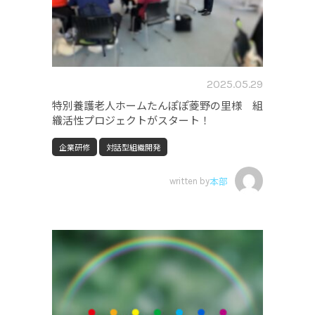
2025.05.29
特別養護老人ホームたんぽぽ菱野の里様 組
織活性プロジェクトがスタート！
企業研修
対話型組織開発
written by
本部