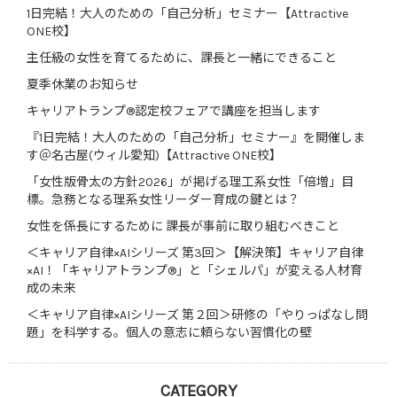
1日完結！大人のための「自己分析」セミナー【Attractive
ONE校】
主任級の女性を育てるために、課長と一緒にできること
夏季休業のお知らせ
キャリアトランプ®認定校フェアで講座を担当します
『1日完結！大人のための「自己分析」セミナー』を開催しま
す＠名古屋(ウィル愛知)【Attractive ONE校】
「女性版骨太の方針2026」が掲げる理工系女性「倍増」目
標。急務となる理系女性リーダー育成の鍵とは？
女性を係長にするために 課長が事前に取り組むべきこと
＜キャリア自律×AIシリーズ 第3回＞【解決策】キャリア自律
×AI！「キャリアトランプ®」と「シェルパ」が変える人材育
成の未来
＜キャリア自律×AIシリーズ 第２回＞研修の「やりっぱなし問
題」を科学する。個人の意志に頼らない習慣化の壁
CATEGORY