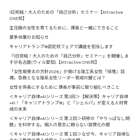
1日完結！大人のための「自己分析」セミナー【Attractive
ONE校】
主任級の女性を育てるために、課長と一緒にできること
夏季休業のお知らせ
キャリアトランプ®認定校フェアで講座を担当します
『1日完結！大人のための「自己分析」セミナー』を開催しま
す＠名古屋(ウィル愛知)【Attractive ONE校】
「女性版骨太の方針2026」が掲げる理工系女性「倍増」目
標。急務となる理系女性リーダー育成の鍵とは？
女性を係長にするために 課長が事前に取り組むべきこと
＜キャリア自律×AIシリーズ 第3回＞【解決策】キャリア自律
×AI！「キャリアトランプ®」と「シェルパ」が変える人材育
成の未来
＜キャリア自律×AIシリーズ 第２回＞研修の「やりっぱなし問
題」を科学する。個人の意志に頼らない習慣化の壁
＜キャリア自律×AIシリーズ 第１回＞なぜ今、キャリア自律な