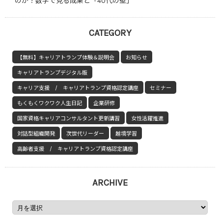
のか？数字で見る成果と「40代の壁」
CATEGORY
【無料】キャリアトランプ体験＆説明会
お知らせ
キャリアトランプデジタル版
キャリア支援 / キャリアトランプ資格認定講座
セミナー
もくもくワクワク人生日記
企業研修
国家資格キャリアコンサルタント更新講習
女性活躍推進
対話型組織開発
次世代リーダー
越境学習
高齢者支援 / キャリアトランプ資格認定講座
ARCHIVE