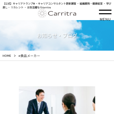
【公式】キャリアトランプ® ・キャリアコンサルタント更新講習 ・ 組織開発・健康経営 ・ 学び
直し・ リカレント ・ 女性活躍ならCarritra
MENU
お知らせ・ブログ
>
HOME
#食品メーカー