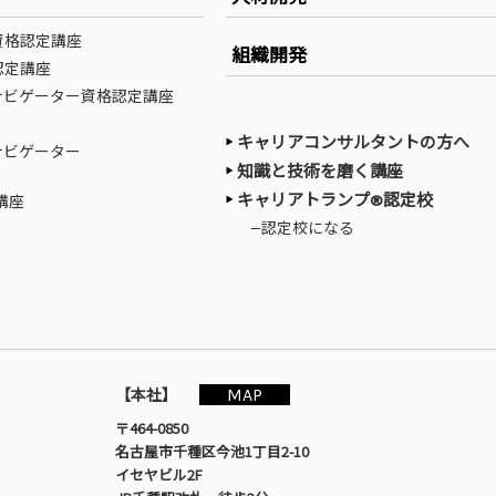
資格認定講座
組織開発
認定講座
ナビゲーター資格認定講座
キャリアコンサルタントの方へ
ナビゲーター
知識と技術を磨く講座
キャリアトランプ®認定校
講座
—認定校になる
MAP
【本社】
〒464-0850
名古屋市千種区今池1丁目2-10
イセヤビル2F