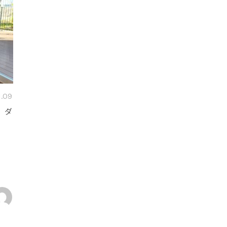
1.09
 ダ