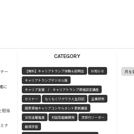
CATEGORY
ミナー
【無料】キャリアトランプ体験＆説明会
お知らせ
キャリアトランプデジタル版
緒に
キャリア支援 / キャリアトランプ資格認定講座
セミナー
もくもくワクワク人生日記
企業研修
国家資格キャリアコンサルタント更新講習
を担当
女性活躍推進
対話型組織開発
次世代リーダー
セミナ
越境学習