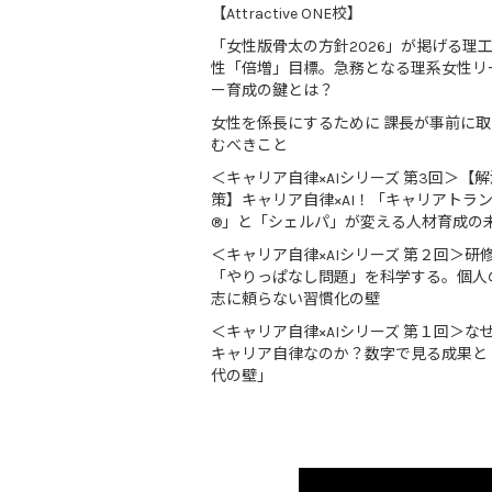
【Attractive ONE校】
「女性版骨太の方針2026」が掲げる理
性「倍増」目標。急務となる理系女性リ
ー育成の鍵とは？
女性を係長にするために 課長が事前に
むべきこと
＜キャリア自律×AIシリーズ 第3回＞【解
策】キャリア自律×AI！「キャリアトラ
®」と「シェルパ」が変える人材育成の
＜キャリア自律×AIシリーズ 第２回＞研
「やりっぱなし問題」を科学する。個人
志に頼らない習慣化の壁
＜キャリア自律×AIシリーズ 第１回＞な
キャリア自律なのか？数字で見る成果と
代の壁」