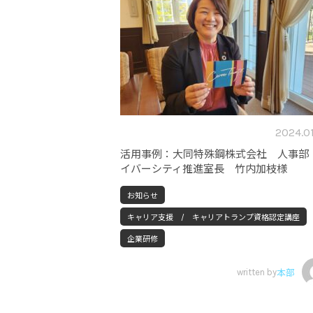
2024.0
活用事例：大同特殊鋼株式会社 人事部
イバーシティ推進室長 竹内加枝様
お知らせ
キャリア支援 / キャリアトランプ資格認定講座
企業研修
written by
本部