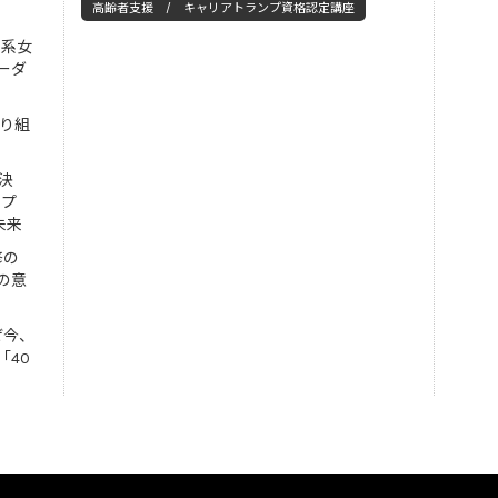
高齢者支援 / キャリアトランプ資格認定講座
工系女
ーダ
取り組
決
ンプ
未来
修の
の意
ぜ今、
「40