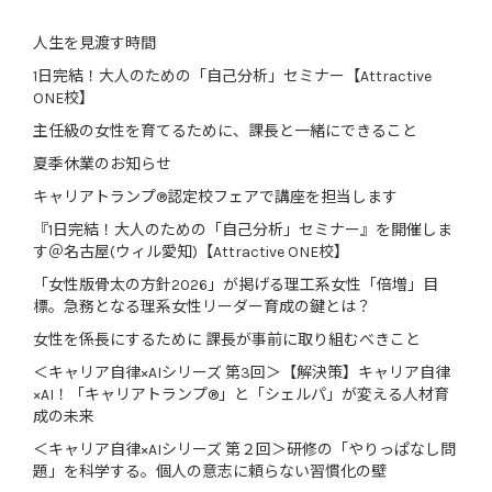
人生を見渡す時間
1日完結！大人のための「自己分析」セミナー【Attractive
ONE校】
主任級の女性を育てるために、課長と一緒にできること
夏季休業のお知らせ
キャリアトランプ®認定校フェアで講座を担当します
『1日完結！大人のための「自己分析」セミナー』を開催しま
す＠名古屋(ウィル愛知)【Attractive ONE校】
「女性版骨太の方針2026」が掲げる理工系女性「倍増」目
標。急務となる理系女性リーダー育成の鍵とは？
女性を係長にするために 課長が事前に取り組むべきこと
＜キャリア自律×AIシリーズ 第3回＞【解決策】キャリア自律
×AI！「キャリアトランプ®」と「シェルパ」が変える人材育
成の未来
＜キャリア自律×AIシリーズ 第２回＞研修の「やりっぱなし問
題」を科学する。個人の意志に頼らない習慣化の壁