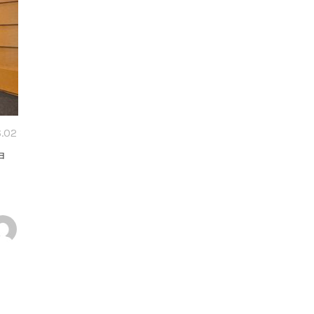
.02
ョ