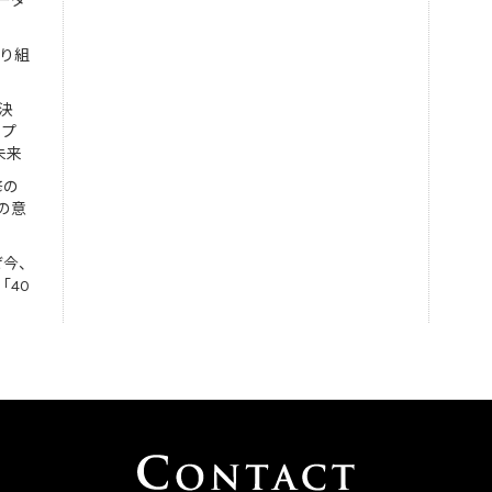
ーダ
取り組
決
ンプ
未来
修の
の意
ぜ今、
「40