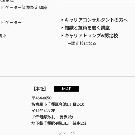
認定講座
ナビゲーター資格認定講座
キャリアコンサルタントの方へ
ナビゲーター
知識と技術を磨く講座
キャリアトランプ®認定校
講座
—認定校になる
MAP
【本社】
〒464-0850
名古屋市千種区今池1丁目2-10
イセヤビル2F
JR千種駅改札 徒歩2分
地下鉄千種駅4番出口 徒歩2分