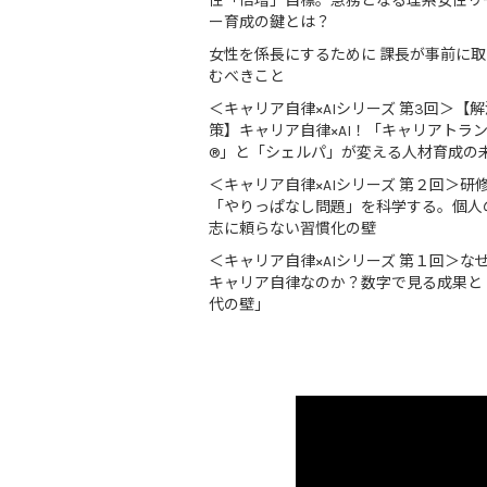
性「倍増」目標。急務となる理系女性リ
ー育成の鍵とは？
女性を係長にするために 課長が事前に
むべきこと
＜キャリア自律×AIシリーズ 第3回＞【解
策】キャリア自律×AI！「キャリアトラ
®」と「シェルパ」が変える人材育成の
＜キャリア自律×AIシリーズ 第２回＞研
「やりっぱなし問題」を科学する。個人
志に頼らない習慣化の壁
＜キャリア自律×AIシリーズ 第１回＞な
キャリア自律なのか？数字で見る成果と
代の壁」