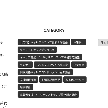
CATEGORY
ミナー
【無料】キャリアトランプ体験＆説明会
お知らせ
キャリアトランプデジタル版
緒に
キャリア支援 / キャリアトランプ資格認定講座
セミナー
もくもくワクワク人生日記
企業研修
国家資格キャリアコンサルタント更新講習
を担当
女性活躍推進
対話型組織開発
次世代リーダー
セミナ
越境学習
高齢者支援 / キャリアトランプ資格認定講座
工系女