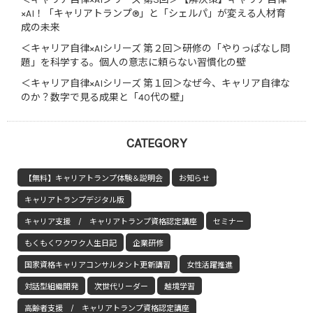
×AI！「キャリアトランプ®」と「シェルパ」が変える人材育
成の未来
＜キャリア自律×AIシリーズ 第２回＞研修の「やりっぱなし問
題」を科学する。個人の意志に頼らない習慣化の壁
＜キャリア自律×AIシリーズ 第１回＞なぜ今、キャリア自律な
のか？数字で見る成果と「40代の壁」
CATEGORY
【無料】キャリアトランプ体験＆説明会
お知らせ
キャリアトランプデジタル版
キャリア支援 / キャリアトランプ資格認定講座
セミナー
もくもくワクワク人生日記
企業研修
国家資格キャリアコンサルタント更新講習
女性活躍推進
対話型組織開発
次世代リーダー
越境学習
高齢者支援 / キャリアトランプ資格認定講座