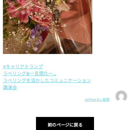
#キャリアトランプ
ラベリング®ー言語化ー_
ラベリングを活かしたコミュニケーション
講演会
written by
本部
前のページに戻る