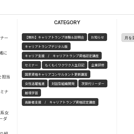
CATEGORY
ミナー
【無料】キャリアトランプ体験＆説明会
お知らせ
キャリアトランプデジタル版
緒に
キャリア支援 / キャリアトランプ資格認定講座
セミナー
もくもくワクワク人生日記
企業研修
国家資格キャリアコンサルタント更新講習
を担当
女性活躍推進
対話型組織開発
次世代リーダー
セミナ
越境学習
高齢者支援 / キャリアトランプ資格認定講座
工系女
ーダ
取り組