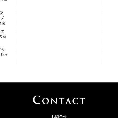
決
ンプ
未来
修の
の意
ぜ今、
「40
お問合せ