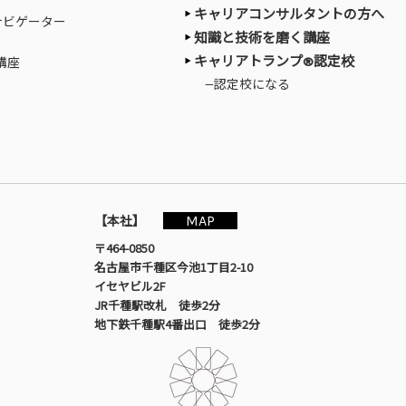
キャリアコンサルタントの方へ
ナビゲーター
知識と技術を磨く講座
キャリアトランプ®認定校
講座
—認定校になる
MAP
【本社】
〒464-0850
名古屋市千種区今池1丁目2-10
イセヤビル2F
JR千種駅改札 徒歩2分
地下鉄千種駅4番出口 徒歩2分