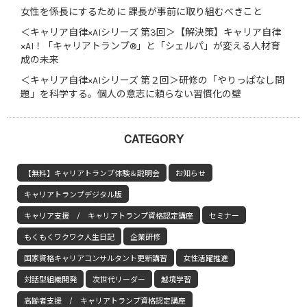
女性を係長にするために 課長が事前に取り組むべきこと
＜キャリア自律×AIシリーズ 第3回＞【解決策】キャリア自律
×AI！「キャリアトランプ®」と「シェルパ」が変える人材育
成の未来
＜キャリア自律×AIシリーズ 第２回＞研修の「やりっぱなし問
題」を科学する。個人の意志に頼らない習慣化の壁
CATEGORY
【無料】キャリアトランプ体験＆説明会
お知らせ
キャリアトランプデジタル版
キャリア支援 / キャリアトランプ資格認定講座
セミナー
もくもくワクワク人生日記
企業研修
国家資格キャリアコンサルタント更新講習
女性活躍推進
対話型組織開発
次世代リーダー
越境学習
高齢者支援 / キャリアトランプ資格認定講座