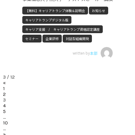
【無料】キャリアトランプ体験＆説明会
お知らせ
キャリアトランプデジタル版
キャリア支援 / キャリアトランプ資格認定講座
セミナー
企業研修
対話型組織開発
written by
本部
3 / 12
«
1
2
3
4
5
...
10
...
»