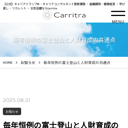
【公式】キャリアトランプ® ・キャリアコンサルタント更新講習 ・ 組織開発・健康経営 ・ 学び
直し・ リカレント ・ 女性活躍ならCarritra
MENU
毎年恒例の富士登山と人財育成の共通点
>
>
HOME
お知らせ
毎年恒例の富士登山と人財育成の共通点
2025.08.31
お知らせ
毎年恒例の富士登山と人財育成の