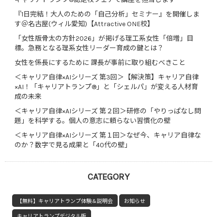
『1日完結！大人のための「自己分析」セミナー』を開催しま
す＠名古屋(ウィル愛知)【Attractive ONE校】
「女性版骨太の方針2026」が掲げる理工系女性「倍増」目
標。急務となる理系女性リーダー育成の鍵とは？
女性を係長にするために 課長が事前に取り組むべきこと
＜キャリア自律×AIシリーズ 第3回＞【解決策】キャリア自律
×AI！「キャリアトランプ®」と「シェルパ」が変える人材育
成の未来
＜キャリア自律×AIシリーズ 第２回＞研修の「やりっぱなし問
題」を科学する。個人の意志に頼らない習慣化の壁
＜キャリア自律×AIシリーズ 第１回＞なぜ今、キャリア自律な
のか？数字で見る成果と「40代の壁」
CATEGORY
【無料】キャリアトランプ体験＆説明会
お知らせ
キャリアトランプデジタル版