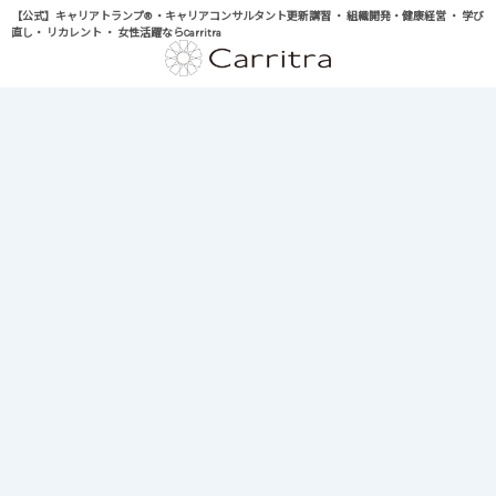
【公式】キャリアトランプ® ・キャリアコンサルタント更新講習 ・ 組織開発・健康経営 ・ 学び
直し・ リカレント ・ 女性活躍ならCarritra