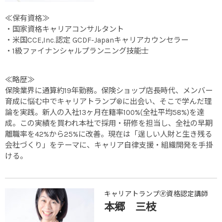
≪保有資格≫
・国家資格キャリアコンサルタント
・米国CCE,Inc.認定 GCDF-Japanキャリアカウンセラー
・1級ファイナンシャルプランニング技能士
≪略歴≫
保険業界に通算約19年勤務。保険ショップ店長時代、メンバー
育成に悩む中でキャリアトランプ®に出会い、そこで学んだ理
論を実践。新人の入社13ヶ月在籍率100%(全社平均58%)を達
成。この実績を買われ本社で採用・研修を担当し、全社の早期
離職率を42%から25%に改善。現在は「逞しい人財と生き残る
会社づくり」をテーマに、キャリア自律支援・組織開発を手掛
ける。
キャリアトランプ🄬資格認定講師
本郷 三枝