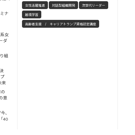
女性活躍推進
対話型組織開発
次世代リーダー
セミナ
越境学習
高齢者支援 / キャリアトランプ資格認定講座
工系女
ーダ
取り組
決
ンプ
未来
修の
の意
ぜ今、
「40