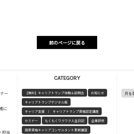
前のページに戻る
CATEGORY
ミナー
【無料】キャリアトランプ体験＆説明会
お知らせ
キャリアトランプデジタル版
緒に
キャリア支援 / キャリアトランプ資格認定講座
セミナー
もくもくワクワク人生日記
企業研修
国家資格キャリアコンサルタント更新講習
を担当