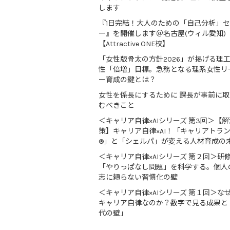
します
『1日完結！大人のための「自己分析」
ー』を開催します＠名古屋(ウィル愛知)
【Attractive ONE校】
「女性版骨太の方針2026」が掲げる理
性「倍増」目標。急務となる理系女性リ
ー育成の鍵とは？
女性を係長にするために 課長が事前に
むべきこと
＜キャリア自律×AIシリーズ 第3回＞【解
策】キャリア自律×AI！「キャリアトラ
®」と「シェルパ」が変える人材育成の
＜キャリア自律×AIシリーズ 第２回＞研
「やりっぱなし問題」を科学する。個人
志に頼らない習慣化の壁
＜キャリア自律×AIシリーズ 第１回＞な
キャリア自律なのか？数字で見る成果と
代の壁」