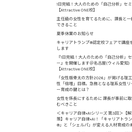
1日完結！大人のための「自己分析」セ
【Attractive ONE校】
主任級の女性を育てるために、課長と一
できること
夏季休業のお知らせ
キャリアトランプ®認定校フェアで講座
します
『1日完結！大人のための「自己分析」
ー』を開催します＠名古屋(ウィル愛知)
【Attractive ONE校】
「女性版骨太の方針2026」が掲げる理
性「倍増」目標。急務となる理系女性リ
ー育成の鍵とは？
女性を係長にするために 課長が事前に
むべきこと
＜キャリア自律×AIシリーズ 第3回＞【解
策】キャリア自律×AI！「キャリアトラ
®」と「シェルパ」が変える人材育成の