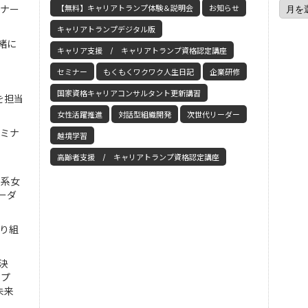
ミナー
【無料】キャリアトランプ体験＆説明会
お知らせ
キャリアトランプデジタル版
緒に
キャリア支援 / キャリアトランプ資格認定講座
セミナー
もくもくワクワク人生日記
企業研修
国家資格キャリアコンサルタント更新講習
を担当
女性活躍推進
対話型組織開発
次世代リーダー
セミナ
越境学習
高齢者支援 / キャリアトランプ資格認定講座
工系女
ーダ
取り組
決
ンプ
未来