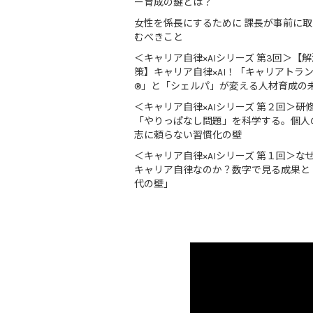
ー育成の鍵とは？
女性を係長にするために 課長が事前に
むべきこと
＜キャリア自律×AIシリーズ 第3回＞【解
策】キャリア自律×AI！「キャリアトラ
®」と「シェルパ」が変える人材育成の
＜キャリア自律×AIシリーズ 第２回＞研
「やりっぱなし問題」を科学する。個人
志に頼らない習慣化の壁
＜キャリア自律×AIシリーズ 第１回＞な
キャリア自律なのか？数字で見る成果と
代の壁」