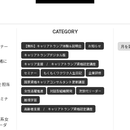
CATEGORY
ミナー
【無料】キャリアトランプ体験＆説明会
お知らせ
キャリアトランプデジタル版
緒に
キャリア支援 / キャリアトランプ資格認定講座
セミナー
もくもくワクワク人生日記
企業研修
国家資格キャリアコンサルタント更新講習
を担当
女性活躍推進
対話型組織開発
次世代リーダー
セミナ
越境学習
高齢者支援 / キャリアトランプ資格認定講座
工系女
ーダ