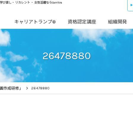
し・ リカレント ・ 女性活躍ならCarritra
キャリアトランプ®
資格認定講座
組織開発
26478880
>
26478880
計画作成研修」