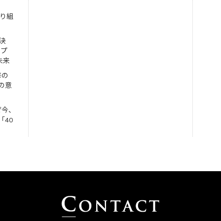
取り組
決
ンプ
未来
修の
の意
ぜ今、
「40