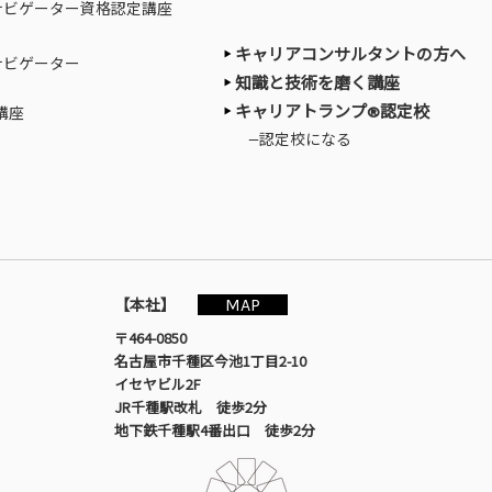
ナビゲーター資格認定講座
キャリアコンサルタントの方へ
ナビゲーター
知識と技術を磨く講座
キャリアトランプ®認定校
講座
—認定校になる
MAP
【本社】
〒464-0850
名古屋市千種区今池1丁目2-10
イセヤビル2F
JR千種駅改札 徒歩2分
地下鉄千種駅4番出口 徒歩2分