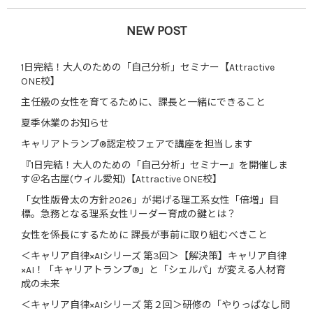
NEW POST
1日完結！大人のための「自己分析」セミナー【Attractive
ONE校】
主任級の女性を育てるために、課長と一緒にできること
夏季休業のお知らせ
キャリアトランプ®認定校フェアで講座を担当します
『1日完結！大人のための「自己分析」セミナー』を開催しま
す＠名古屋(ウィル愛知)【Attractive ONE校】
「女性版骨太の方針2026」が掲げる理工系女性「倍増」目
標。急務となる理系女性リーダー育成の鍵とは？
女性を係長にするために 課長が事前に取り組むべきこと
＜キャリア自律×AIシリーズ 第3回＞【解決策】キャリア自律
×AI！「キャリアトランプ®」と「シェルパ」が変える人材育
成の未来
＜キャリア自律×AIシリーズ 第２回＞研修の「やりっぱなし問