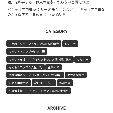
題」を科学する。個人の意志に頼らない習慣化の壁
＜キャリア自律×AIシリーズ 第１回＞なぜ今、キャリア自律な
のか？数字で見る成果と「40代の壁」
CATEGORY
【無料】キャリアトランプ体験＆説明会
お知らせ
キャリアトランプデジタル版
キャリア支援 / キャリアトランプ資格認定講座
セミナー
もくもくワクワク人生日記
企業研修
国家資格キャリアコンサルタント更新講習
女性活躍推進
対話型組織開発
次世代リーダー
越境学習
高齢者支援 / キャリアトランプ資格認定講座
ARCHIVE