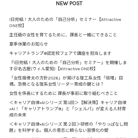
NEW POST
1日完結！大人のための「自己分析」セミナー【Attractive
ONE校】
主任級の女性を育てるために、課長と一緒にできること
夏季休業のお知らせ
キャリアトランプ®認定校フェアで講座を担当します
『1日完結！大人のための「自己分析」セミナー』を開催しま
す＠名古屋(ウィル愛知)【Attractive ONE校】
「女性版骨太の方針2026」が掲げる理工系女性「倍増」目
標。急務となる理系女性リーダー育成の鍵とは？
女性を係長にするために 課長が事前に取り組むべきこと
＜キャリア自律×AIシリーズ 第3回＞【解決策】キャリア自律
×AI！「キャリアトランプ®」と「シェルパ」が変える人材育
成の未来
＜キャリア自律×AIシリーズ 第２回＞研修の「やりっぱなし問
題」を科学する。個人の意志に頼らない習慣化の壁