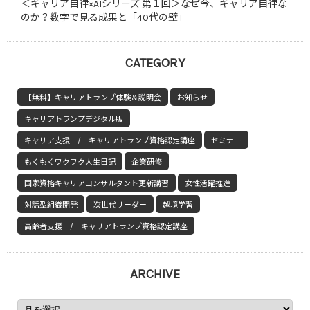
＜キャリア自律×AIシリーズ 第１回＞なぜ今、キャリア自律な
のか？数字で見る成果と「40代の壁」
CATEGORY
【無料】キャリアトランプ体験＆説明会
お知らせ
キャリアトランプデジタル版
キャリア支援 / キャリアトランプ資格認定講座
セミナー
もくもくワクワク人生日記
企業研修
国家資格キャリアコンサルタント更新講習
女性活躍推進
対話型組織開発
次世代リーダー
越境学習
高齢者支援 / キャリアトランプ資格認定講座
ARCHIVE