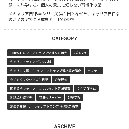
題」を科学する。個人の意志に頼らない習慣化の壁
＜キャリア自律×AIシリーズ 第１回＞なぜ今、キャリア自律な
のか？数字で見る成果と「40代の壁」
CATEGORY
【無料】キャリアトランプ体験＆説明会
お知らせ
キャリアトランプデジタル版
キャリア支援 / キャリアトランプ資格認定講座
セミナー
もくもくワクワク人生日記
企業研修
国家資格キャリアコンサルタント更新講習
女性活躍推進
対話型組織開発
次世代リーダー
越境学習
高齢者支援 / キャリアトランプ資格認定講座
ARCHIVE