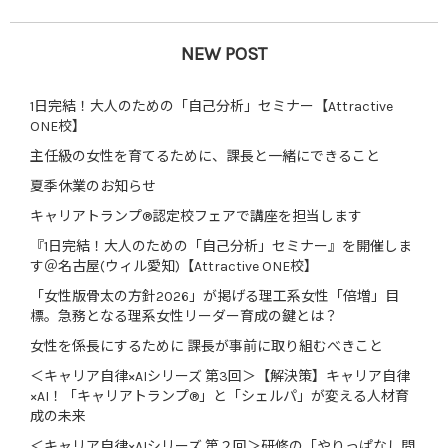
NEW POST
1日完結！大人のための「自己分析」セミナー【Attractive
ONE校】
主任級の女性を育てるために、課長と一緒にできること
夏季休業のお知らせ
キャリアトランプ®認定校フェアで講座を担当します
『1日完結！大人のための「自己分析」セミナー』を開催しま
す＠名古屋(ウィル愛知)【Attractive ONE校】
「女性版骨太の方針2026」が掲げる理工系女性「倍増」目
標。急務となる理系女性リーダー育成の鍵とは？
女性を係長にするために 課長が事前に取り組むべきこと
＜キャリア自律×AIシリーズ 第3回＞【解決策】キャリア自律
×AI！「キャリアトランプ®」と「シェルパ」が変える人材育
成の未来
＜キャリア自律×AIシリーズ 第２回＞研修の「やりっぱなし問