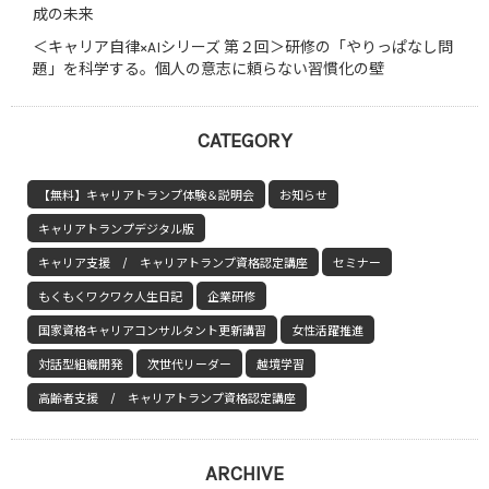
成の未来
＜キャリア自律×AIシリーズ 第２回＞研修の「やりっぱなし問
題」を科学する。個人の意志に頼らない習慣化の壁
CATEGORY
【無料】キャリアトランプ体験＆説明会
お知らせ
キャリアトランプデジタル版
キャリア支援 / キャリアトランプ資格認定講座
セミナー
もくもくワクワク人生日記
企業研修
国家資格キャリアコンサルタント更新講習
女性活躍推進
対話型組織開発
次世代リーダー
越境学習
高齢者支援 / キャリアトランプ資格認定講座
ARCHIVE