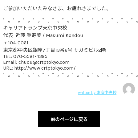
ご参加いただいたみなさま、お疲れさまでした。
゜。゜。゜。゜。゜。゜。゜。゜。゜。゜。゜。゜。゜。゜
キャリアトランプ東京中央校
代表 近藤 眞寿美 / Masumi Kondou
〒104-0061
東京都中央区銀座7丁目13番6号 サガミビル2階
TEL: 070-5581-4395
Email: chuou@crtptokyo.com
URL: http://www.crtptokyo.com/
゜。゜。゜。゜。゜。゜。゜。゜。゜。゜。゜。゜。゜。゜
written by
東京中央校
前のページに戻る