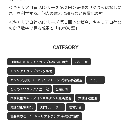
＜キャリア自律×AIシリーズ 第２回＞研修の「やりっぱなし問
題」を科学する。個人の意志に頼らない習慣化の壁
＜キャリア自律×AIシリーズ 第１回＞なぜ今、キャリア自律な
のか？数字で見る成果と「40代の壁」
CATEGORY
【無料】キャリアトランプ体験＆説明会
お知らせ
キャリアトランプデジタル版
キャリア支援 / キャリアトランプ資格認定講座
セミナー
もくもくワクワク人生日記
企業研修
国家資格キャリアコンサルタント更新講習
女性活躍推進
対話型組織開発
次世代リーダー
越境学習
高齢者支援 / キャリアトランプ資格認定講座