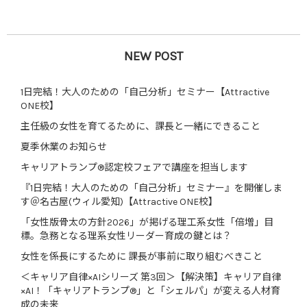
NEW POST
1日完結！大人のための「自己分析」セミナー【Attractive
ONE校】
主任級の女性を育てるために、課長と一緒にできること
夏季休業のお知らせ
キャリアトランプ®認定校フェアで講座を担当します
『1日完結！大人のための「自己分析」セミナー』を開催しま
す＠名古屋(ウィル愛知)【Attractive ONE校】
「女性版骨太の方針2026」が掲げる理工系女性「倍増」目
標。急務となる理系女性リーダー育成の鍵とは？
女性を係長にするために 課長が事前に取り組むべきこと
＜キャリア自律×AIシリーズ 第3回＞【解決策】キャリア自律
×AI！「キャリアトランプ®」と「シェルパ」が変える人材育
成の未来