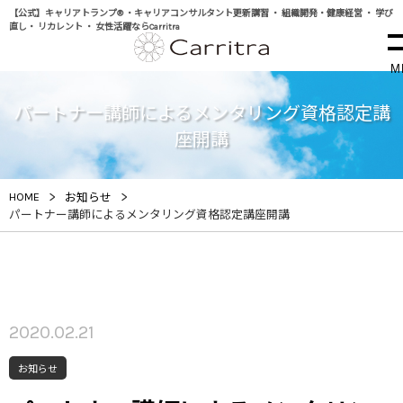
【公式】キャリアトランプ® ・キャリアコンサルタント更新講習 ・ 組織開発・健康経営 ・ 学び
直し・ リカレント ・ 女性活躍ならCarritra
M
パートナー講師によるメンタリング資格認定講
座開講
>
>
HOME
お知らせ
パートナー講師によるメンタリング資格認定講座開講
2020.02.21
お知らせ