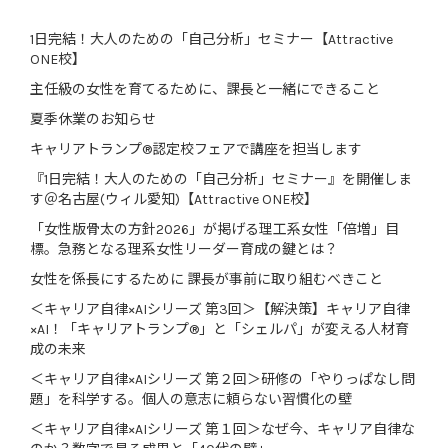
1日完結！大人のための「自己分析」セミナー【Attractive
ONE校】
主任級の女性を育てるために、課長と一緒にできること
夏季休業のお知らせ
キャリアトランプ®認定校フェアで講座を担当します
『1日完結！大人のための「自己分析」セミナー』を開催しま
す＠名古屋(ウィル愛知)【Attractive ONE校】
「女性版骨太の方針2026」が掲げる理工系女性「倍増」目
標。急務となる理系女性リーダー育成の鍵とは？
女性を係長にするために 課長が事前に取り組むべきこと
＜キャリア自律×AIシリーズ 第3回＞【解決策】キャリア自律
×AI！「キャリアトランプ®」と「シェルパ」が変える人材育
成の未来
＜キャリア自律×AIシリーズ 第２回＞研修の「やりっぱなし問
題」を科学する。個人の意志に頼らない習慣化の壁
＜キャリア自律×AIシリーズ 第１回＞なぜ今、キャリア自律な