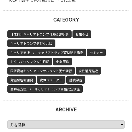
のか？数字で見る成果と「40代の壁」
CATEGORY
【無料】キャリアトランプ体験＆説明会
お知らせ
キャリアトランプデジタル版
キャリア支援 / キャリアトランプ資格認定講座
セミナー
もくもくワクワク人生日記
企業研修
国家資格キャリアコンサルタント更新講習
女性活躍推進
対話型組織開発
次世代リーダー
越境学習
高齢者支援 / キャリアトランプ資格認定講座
ARCHIVE