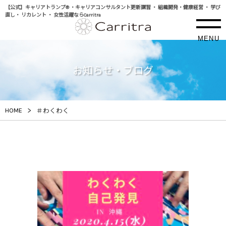
【公式】キャリアトランプ® ・キャリアコンサルタント更新講習 ・ 組織開発・健康経営 ・ 学び
直し・ リカレント ・ 女性活躍ならCarritra
MENU
お知らせ・ブログ
>
HOME
＃わくわく