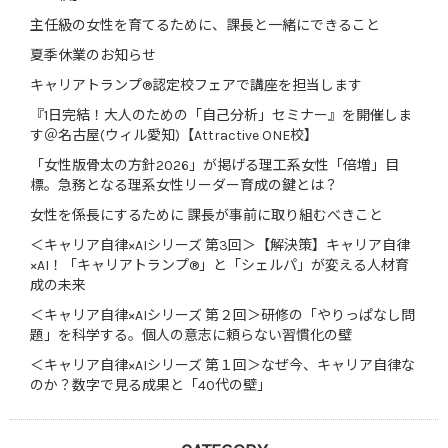
主任級の女性を育てるために、課長と一緒にできること
夏季休業のお知らせ
キャリアトランプ®認定校フェアで講座を担当します
『1日完結！大人のための「自己分析」セミナー』を開催しま
す＠名古屋(ウィル愛知)【Attractive ONE校】
「女性版骨太の方針2026」が掲げる理工系女性「倍増」目
標。急務となる理系女性リーダー育成の鍵とは？
女性を係長にするために 課長が事前に取り組むべきこと
＜キャリア自律×AIシリーズ 第3回＞【解決策】キャリア自律
×AI！「キャリアトランプ®」と「シェルパ」が変える人材育
成の未来
＜キャリア自律×AIシリーズ 第２回＞研修の「やりっぱなし問
題」を科学する。個人の意志に頼らない習慣化の壁
＜キャリア自律×AIシリーズ 第１回＞なぜ今、キャリア自律な
のか？数字で見る成果と「40代の壁」