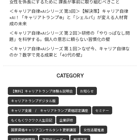
女性を係長にするために 課長が事前に取り組むべきこと
＜キャリア自律×AIシリーズ 第3回＞【解決策】キャリア自律
×AI！「キャリアトランプ®」と「シェルパ」が変える人材育
成の未来
＜キャリア自律×AIシリーズ 第２回＞研修の「やりっぱなし問
題」を科学する。個人の意志に頼らない習慣化の壁
＜キャリア自律×AIシリーズ 第１回＞なぜ今、キャリア自律な
のか？数字で見る成果と「40代の壁」
CATEGORY
【無料】キャリアトランプ体験＆説明会
お知らせ
キャリアトランプデジタル版
キャリア支援 / キャリアトランプ資格認定講座
セミナー
もくもくワクワク人生日記
企業研修
国家資格キャリアコンサルタント更新講習
女性活躍推進
対話型組織開発
次世代リーダー
越境学習