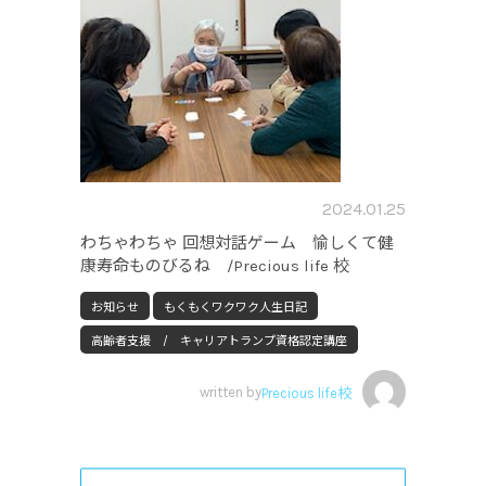
2024.01.25
わちゃわちゃ 回想対話ゲーム 愉しくて健
康寿命ものびるね /Precious life 校
お知らせ
もくもくワクワク人生日記
高齢者支援 / キャリアトランプ資格認定講座
written by
Precious life校