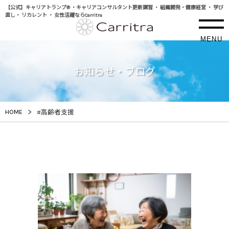
【公式】キャリアトランプ® ・キャリアコンサルタント更新講習 ・ 組織開発・健康経営 ・ 学び
直し・ リカレント ・ 女性活躍ならCarritra
MENU
お知らせ・ブログ
>
HOME
#高齢者支援