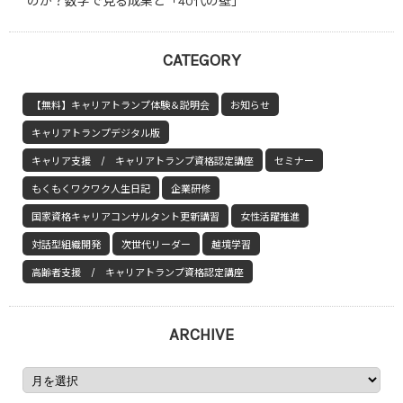
のか？数字で見る成果と「40代の壁」
CATEGORY
【無料】キャリアトランプ体験＆説明会
お知らせ
キャリアトランプデジタル版
キャリア支援 / キャリアトランプ資格認定講座
セミナー
もくもくワクワク人生日記
企業研修
国家資格キャリアコンサルタント更新講習
女性活躍推進
対話型組織開発
次世代リーダー
越境学習
高齢者支援 / キャリアトランプ資格認定講座
ARCHIVE