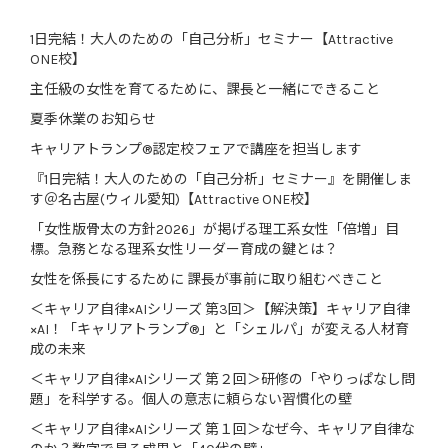
1日完結！大人のための「自己分析」セミナー【Attractive
ONE校】
主任級の女性を育てるために、課長と一緒にできること
夏季休業のお知らせ
キャリアトランプ®認定校フェアで講座を担当します
『1日完結！大人のための「自己分析」セミナー』を開催しま
す＠名古屋(ウィル愛知)【Attractive ONE校】
「女性版骨太の方針2026」が掲げる理工系女性「倍増」目
標。急務となる理系女性リーダー育成の鍵とは？
女性を係長にするために 課長が事前に取り組むべきこと
＜キャリア自律×AIシリーズ 第3回＞【解決策】キャリア自律
×AI！「キャリアトランプ®」と「シェルパ」が変える人材育
成の未来
＜キャリア自律×AIシリーズ 第２回＞研修の「やりっぱなし問
題」を科学する。個人の意志に頼らない習慣化の壁
＜キャリア自律×AIシリーズ 第１回＞なぜ今、キャリア自律な