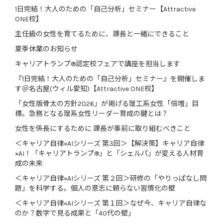
1日完結！大人のための「自己分析」セミナー【Attractive
ONE校】
主任級の女性を育てるために、課長と一緒にできること
夏季休業のお知らせ
キャリアトランプ®認定校フェアで講座を担当します
『1日完結！大人のための「自己分析」セミナー』を開催しま
す＠名古屋(ウィル愛知)【Attractive ONE校】
「女性版骨太の方針2026」が掲げる理工系女性「倍増」目
標。急務となる理系女性リーダー育成の鍵とは？
女性を係長にするために 課長が事前に取り組むべきこと
＜キャリア自律×AIシリーズ 第3回＞【解決策】キャリア自律
×AI！「キャリアトランプ®」と「シェルパ」が変える人材育
成の未来
＜キャリア自律×AIシリーズ 第２回＞研修の「やりっぱなし問
題」を科学する。個人の意志に頼らない習慣化の壁
＜キャリア自律×AIシリーズ 第１回＞なぜ今、キャリア自律な
のか？数字で見る成果と「40代の壁」