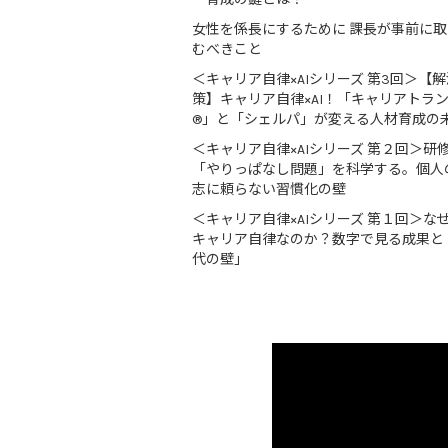
女性を係長にするために 課長が事前に
むべきこと
＜キャリア自律×AIシリーズ 第3回＞【解
策】キャリア自律×AI！「キャリアトラ
®」と「シェルパ」が変える人材育成の
＜キャリア自律×AIシリーズ 第２回＞研
「やりっぱなし問題」を科学する。個人
志に頼らない習慣化の壁
＜キャリア自律×AIシリーズ 第１回＞な
キャリア自律なのか？数字で見る成果と
代の壁」