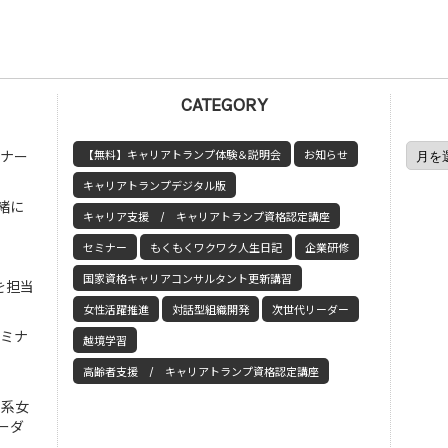
CATEGORY
ミナー
【無料】キャリアトランプ体験＆説明会
お知らせ
キャリアトランプデジタル版
緒に
キャリア支援 / キャリアトランプ資格認定講座
セミナー
もくもくワクワク人生日記
企業研修
国家資格キャリアコンサルタント更新講習
を担当
女性活躍推進
対話型組織開発
次世代リーダー
セミナ
越境学習
高齢者支援 / キャリアトランプ資格認定講座
工系女
ーダ