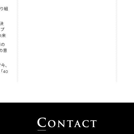
取り組
決
ンプ
未来
修の
の意
ぜ今、
「40