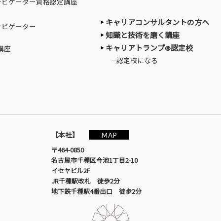
ナビゲーター資格認定講座
キャリアコンサルタントの方へ
ナビゲーター
知識と技術を磨く講座
キャリアトランプ®認定校
講座
—認定校になる
MAP
【本社】
〒464-0850
名古屋市千種区今池1丁目2-10
イセヤビル2F
JR千種駅改札 徒歩2分
地下鉄千種駅4番出口 徒歩2分